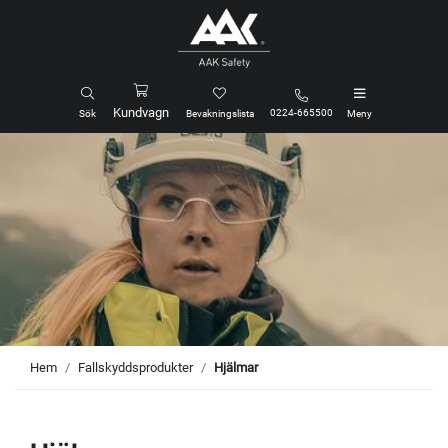
Kundvagn
0224-665500
Sök
Bevakningslista
Meny
Hem
Fallskyddsprodukter
Hjälmar