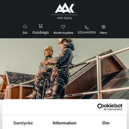
Kundvagn
0224-665500
Sök
Bevakningslista
Meny
Hem
Fasta fallskyddssystem
Räcken & galler
Samtycke
Information
Om